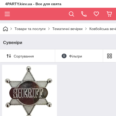
4PARTY.kiev.ua - Все для свята
Товари та послуги
Тематичні вечірки
Ковбойська веч
Сувеніри
Сортування
0
Фільтри