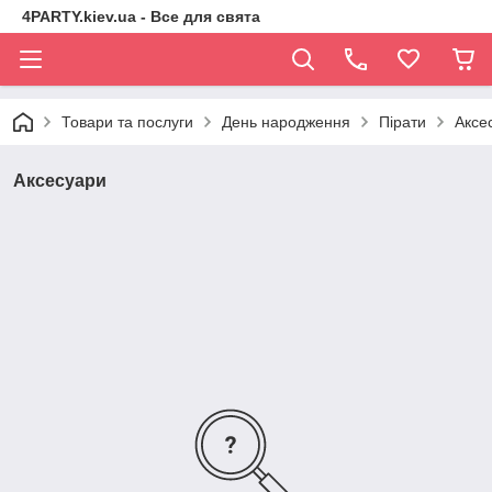
4PARTY.kiev.ua - Все для свята
Товари та послуги
День народження
Пірати
Аксе
Аксесуари