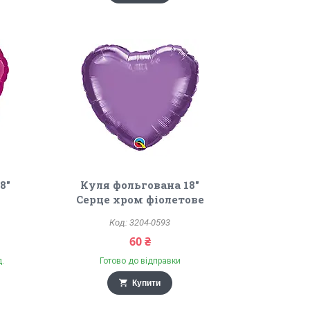
8"
Куля фольгована 18"
Серце хром фіолетове
3204-0593
60 ₴
д.
Готово до відправки
Купити