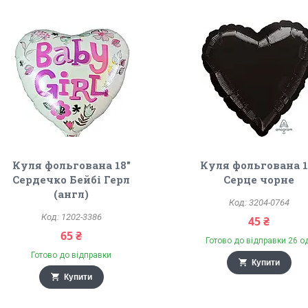
Куля фольгована 18"
Куля фольгована 1
Сердечко Бейбі Герл
Серце чорне
(англ)
3204-0764
1202-3386
45 ₴
65 ₴
Готово до відправки 26 о
Готово до відправки
Купити
Купити