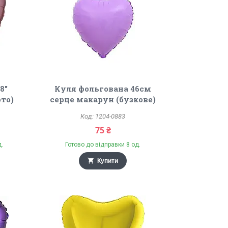
8"
Куля фольгована 46см
ото)
серце макарун (бузкове)
1204-0883
75 ₴
д.
Готово до відправки 8 од.
Купити