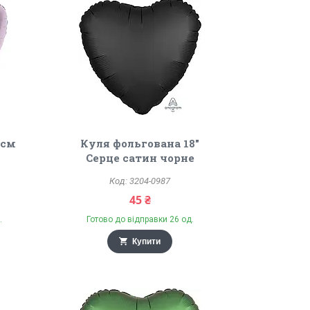
1см
Куля фольгована 18"
Серце сатин чорне
3204-0987
45 ₴
.
Готово до відправки 26 од.
Купити