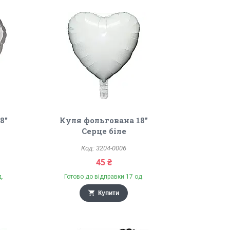
8"
Куля фольгована 18"
Серце біле
3204-0006
45 ₴
д.
Готово до відправки 17 од.
Купити