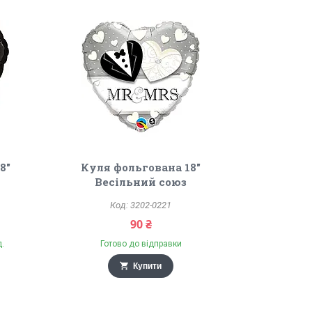
8"
Куля фольгована 18"
Весільний союз
3202-0221
90 ₴
д.
Готово до відправки
Купити