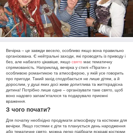
Вечірка – це завжди весело, особливо якщо вона правильно
організована. Є нейтральні заходи, які проводять із приводу і
без, але набагато цікавіше, якщо
свято
має тематичну
спрямованість. Наприклад, вечірка у стилі «Пірати» з
особливою романтикою та атмосферою, у якій усе говорить
про пригоди. Такий захід сподобається не лише дітям, а й
дорослим, у душі яких досі живе допитлива та життєрадісна
дитина! Потрібно лише одне – організувати таке свято, щоб
воно надовго запам'яталося та подарувало приємні
враження.
З чого почати?
Для початку необхідно продумати атмосферу та костюми для
вечірки. Якщо гостями є діти та планується день народження
або тематичне свято, можна легко підібрати яскраві костюми