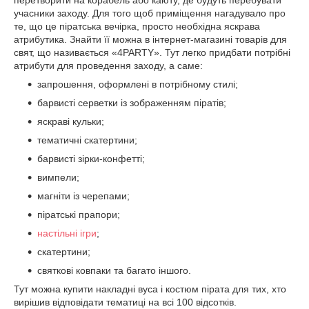
перетворити на корабель або каюту, де будуть перебувати
учасники заходу. Для того щоб приміщення нагадувало про
те, що це піратська вечірка, просто необхідна яскрава
атрибутика. Знайти її можна в інтернет-магазині товарів для
свят, що називається «4PARTY». Тут легко придбати потрібні
атрибути для проведення заходу, а саме:
запрошення, оформлені в потрібному стилі;
барвисті серветки із зображенням піратів;
яскраві кульки;
тематичні скатертини;
барвисті зірки-конфетті;
вимпели;
магніти із черепами;
піратські прапори;
настільні ігри
;
скатертини;
святкові ковпаки та багато іншого.
Тут можна купити накладні вуса і костюм пірата для тих, хто
вирішив відповідати тематиці на всі 100 відсотків.