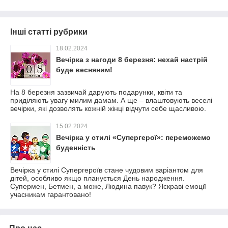
Інші статті рубрики
18.02.2024
Вечірка з нагоди 8 березня: нехай настрій
буде весняним!
На 8 березня зазвичай дарують подарунки, квіти та
приділяють увагу милим дамам. А ще – влаштовують веселі
вечірки, які дозволять кожній жінці відчути себе щасливою.
15.02.2024
Вечірка у стилі «Супергерої»: переможемо
буденність
Вечірка у стилі Супергероїв стане чудовим варіантом для
дітей, особливо якщо планується День народження.
Супермен, Бетмен, а може, Людина павук? Яскраві емоції
учасникам гарантовано!