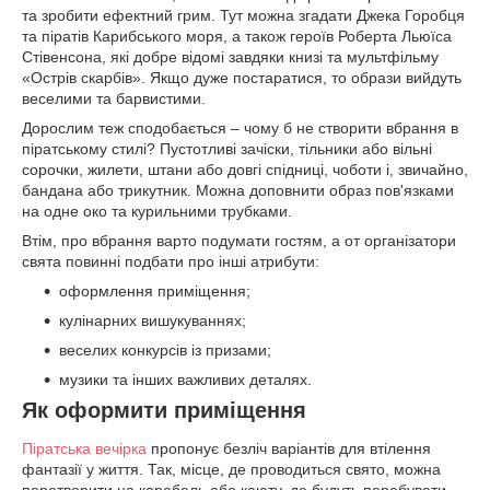
та зробити ефектний грим. Тут можна згадати Джека Горобця
та піратів Карибського моря, а також героїв Роберта Льюїса
Стівенсона, які добре відомі завдяки книзі та мультфільму
«Острів скарбів». Якщо дуже постаратися, то образи вийдуть
веселими та барвистими.
Дорослим теж сподобається – чому б не створити вбрання в
піратському стилі? Пустотливі зачіски, тільники або вільні
сорочки, жилети, штани або довгі спідниці, чоботи і, звичайно,
бандана або трикутник. Можна доповнити образ пов'язками
на одне око та курильними трубками.
Втім, про вбрання варто подумати гостям, а от організатори
свята повинні подбати про інші атрибути:
оформлення приміщення;
кулінарних вишукуваннях;
веселих конкурсів із призами;
музики та інших важливих деталях.
Як оформити приміщення
Піратська вечірка
пропонує безліч варіантів для втілення
фантазії у життя. Так, місце, де проводиться свято, можна