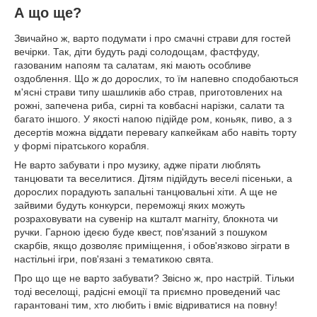
А що ще?
Звичайно ж, варто подумати і про смачні страви для гостей
вечірки. Так, діти будуть раді солодощам, фастфуду,
газованим напоям та салатам, які мають особливе
оздоблення. Що ж до дорослих, то їм напевно сподобаються
м'ясні страви типу шашликів або страв, приготовлених на
рожні, запечена риба, сирні та ковбасні нарізки, салати та
багато іншого. У якості напою підійде ром, коньяк, пиво, а з
десертів можна віддати перевагу капкейкам або навіть торту
у формі піратського корабля.
Не варто забувати і про музику, адже пірати люблять
танцювати та веселитися. Дітям підійдуть веселі пісеньки, а
дорослих порадують запальні танцювальні хіти. А ще не
зайвими будуть конкурси, переможці яких можуть
розраховувати на сувенір на кшталт магніту, блокнота чи
ручки. Гарною ідеєю буде квест, пов'язаний з пошуком
скарбів, якщо дозволяє приміщення, і обов'язково зіграти в
настільні ігри, пов'язані з тематикою свята.
Про що ще не варто забувати? Звісно ж, про настрій. Тільки
тоді веселощі, радісні емоції та приємно проведений час
гарантовані тим, хто любить і вміє відриватися на повну!